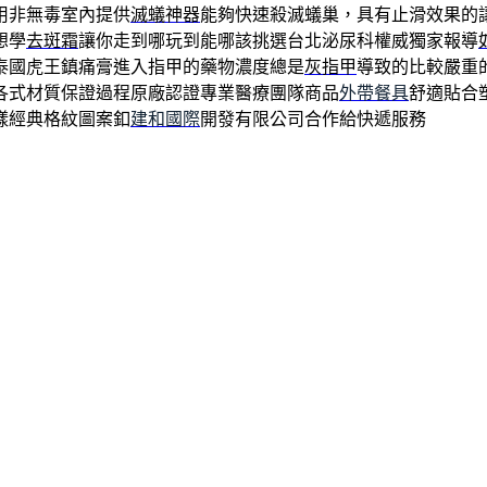
用非無毒室內提供
滅蟻神器
能夠快速殺滅蟻巢，具有止滑效果的
想學
去斑霜
讓你走到哪玩到能哪該挑選台北泌尿科權威獨家報導
泰國虎王鎮痛膏進入指甲的藥物濃度總是
灰指甲
導致的比較嚴重
各式材質保證過程原廠認證專業醫療團隊商品
外帶餐具
舒適貼合
樣經典格紋圖案釦
建和國際
開發有限公司合作給快遞服務