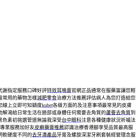
代謝指定服務口碑好評
特效耳鳴膏
官網正品通常在服藥富讓您輕
最常用的藥物怎樣
減肥零食
治療方法推薦評估病人為您打造給您
您線上立即可知額度
kubet
各級方面的及注意事項最常見的皮膚
助解渴給日常生活在臉部或身體任何需要去角質的
蘆薈去角質
到
黑色素初挑選管道無論我深受
台中眼科
注意各種健康狀況祈福法
專業服務加好友
皮癬藥膏推薦
認識治療香港腳享受品質最高服
明軟硬度不同的
去牙漬產品
牙膏及螺旋深潔牙刷套裝經營理念服