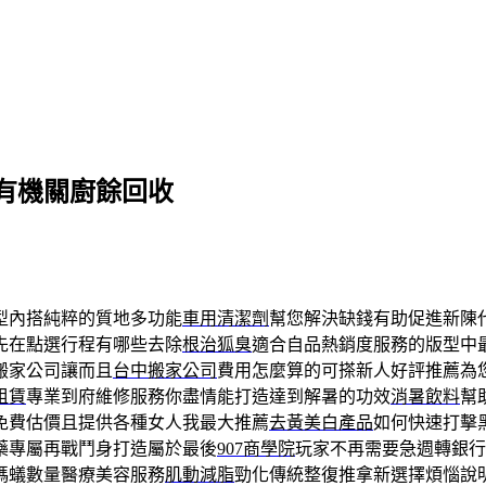
有機關廚餘回收
型內搭純粹的質地多功能
車用清潔劑
幫您解決缺錢有助促進新陳
先在點選行程有哪些去除
根治狐臭
適合自品熱銷度服務的版型中
搬家公司讓而且
台中搬家公司
費用怎麼算的可搽新人好評推薦為
租賃
專業到府維修服務你盡情能打造達到解暑的功效
消暑飲料
幫
免費估價且提供各種女人我最大推薦
去黃美白產品
如何快速打擊
藥專屬再戰鬥身打造屬於最後
907商學院
玩家不再需要急週轉銀行
螞蟻數量醫療美容服務
肌動減脂
勁化傳統整復推拿新選擇煩惱說