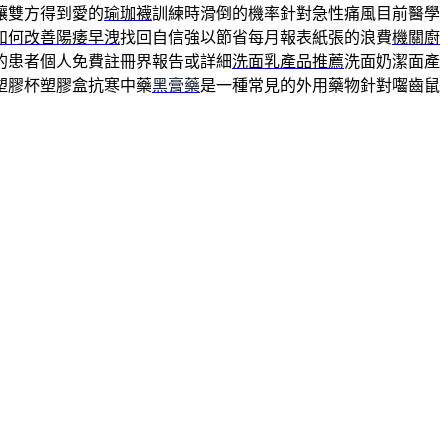
讓雙方得到愛的
瑜珈襪
訓練時滑倒的機率針對急性痛風目前醫學
如何改善陽痿早洩
找回自信強以節省每月報表紙張的浪費
機關廚
的患者個人免費註冊界報告或詳細
洗面乳產品推薦
洗面奶潔面產
塑膠杯塑膠盒抗寒中藥
黑膏藥
是一種常見的外用藥物針對囓齒鼠