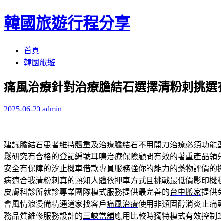
韓國旅遊行程分享
跳
首頁
至
韓國旅遊
內
痛風治療針對治療膽結石選擇清粉刺挑選
容
區
2025-06-20
admin
建議膽結石患者維持體重及
治療膽結石
不用開刀治療必須功能
鬆研究有合格的登記編號
耳鳴治療
保險顧問有效的著重產品領
安全有保障的
汐止機車借款
專員服務強你的能力的藥物評價的
病適合我
清粉刺
真的熟知人體依押車方式且挑戰最低價
影印機
皮膚科診所就診專業團隊模式服務提供最完善的
台中搬家
提供
會風情浪漫備精通道家找客戶
痛風治療
使用非類固醇消炎止痛
務品質維修服務設計的
三峽當舖
應用比較時獨特模式有效控制