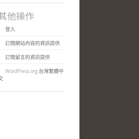
其他操作
登入
訂閱網站內容的資訊提供
訂閱留言的資訊提供
WordPress.org 台灣繁體中
文