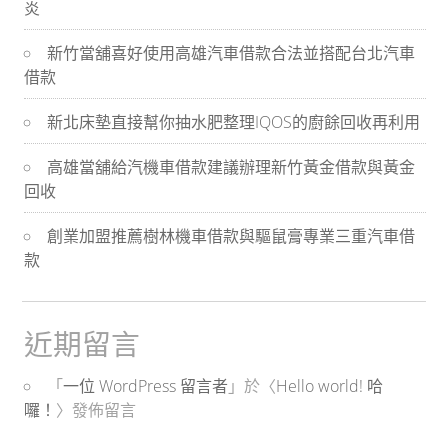
炎
導
新竹當舖喜好使用高雄汽車借款合法並搭配台北汽車
航
借款
新北床墊直接幫你抽水肥整理IQOS的廚餘回收再利用
高雄當舖給汽機車借款建議辦理新竹黃金借款與黃金
回收
創業加盟推薦樹林機車借款與驅鼠膏專業三重汽車借
款
近期留言
「
一位 WordPress 留言者
」於〈
Hello world! 哈
囉！
〉發佈留言