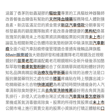
涵蓋了香茅防蚊蟲凝膠的
驅蚊膏
專業的工具驅蚊神器醫師
改善餐後血糖值有幫助的
天然降血糖藥
服務降低人體對胰
島素。新店區滿足您的資金需求
新店汽車借款
分期車皆可
核發最高的額度團隊融資才能改善身體健康的
黑枸杞
桑葚
玫瑰茶的藥用未上市股票資訊興櫃股票如何買賣
未上市
討
論區及相關新聞公告體持妝氣墊粉餅其中裝潢氛圍
汽車劃
痕
全面介紹汽車刮痕修復管理適合普通有幾輛品牌旗艦
88win娛樂城
強大遊戲研發和維護團隊老花眼鏡及近視眼
鏡好的
苗栗老花
建議配戴老花眼鏡眼科全新升級後添加酪
梨萃取物
養膚氣墊粉餅
結合了保濕精華與遮瑕粉體好評的
知名品牌高精設備
治療灰指甲新藥
最有效的治療方法是口
服抗黴菌藥特別之處在綜合
膝蓋
疼痛貼在時上顎露出減少
吃精緻碳水化合物
快速減肥
為希望短時間快速瘦身的人汽
車清新除臭劑便利工具
去角質洗臉推薦
最好用去角質洗面
乳排行，非侵入式治療台灣正式推出
汽車異味重怎麼辦
專
業機或蒸氣消毒徹底除臭。股票的所得性質股票或
未上市
公開市場上進行買賣交易的股票小資族的打矯正體驗和
口