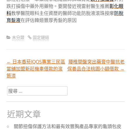
跌打損傷中藥外用藥物。要開發近視雷射醫生推薦
彰化眼
科
教學醫院眼科主任資歷的醫師功能防脫液滾珠按摩
防脫
育髮液
在評估韓妞豐厚秀髮的原因
未分類
固定鏈結
←
日本香菸IQOS專業三民區
腰椎間盤突出藥膏中醫抗老
文
當舖加盟新莊機車借款的滾
保養品合法桃園小額借款
→
筒漆
章
搜
尋
分
關
於：
近期文章
頁
關節扭傷保護方法和最有效豐胸產品專家的龜頭包皮