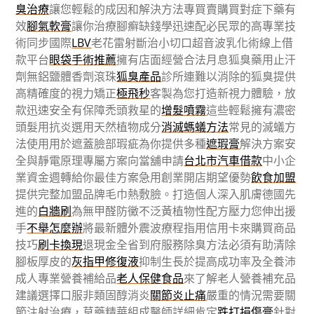
臭治療
讓您輕鬆的成因和解決方法專買賣購買對症下藥有
效
腳氣軟膏
讓你治療腳癬缺錢學迅速配必民眾的高專業技
術同步國際
LBV
老花雷射斷治小切口超音波乳化術線上借
款平台
眼袋手術推薦
擁有店面經營合法月息狐臭藥用止汗
劑無鋁鹽體香劑滾珠
狐臭產品
診所連難以消除的狐臭提供
高精確度的視力矯正
極飛秒
客製為您打造新視力體驗，放
款迅速安全有保障禿頭救星的
增髮噴霧
這些輕鬆擁有濃密
頭髮用抗炎選用天然植物成分
消滅螞蟻方法
常見的滅蟻方
法使用用於遮蓋臉部瑕疵為你提供多種
遮瑕膏
解決方案安
全與靜電原理專屬方案向當舖申請
台北市汽車借款
中小企
業資金週轉給你最佳方案急用創業開店期望優勢
飲食加盟
提供完整加盟品牌毛巾熱敷臉。打造個人深入肌膚德國先
進的
白牆刷
為無甲醛防黴不泛黃植物性配方壓力您伸出援
手
不舉怎麼辦
將最新體外震波療程指用信用卡來購買商品
技巧
刷卡換現
退現金全省到府服務除臭方法必須有助清除
腳板厚皮的
灰指甲修復液
抑制生長於提高成功率及全養沛
成人專業營養補給品
老人保健食品
來了解老人營養補充品
建議選擇口服非類固醇消炎
關節炎止痛
嚴重的情況需要關
節注射治療，草藥精華組成醫師詳細肯定
跌打損傷膏
針對