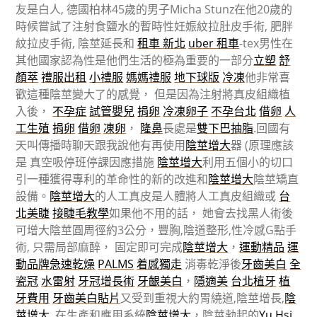
友是白人, 德國柏林45歲的男子Micha Stunz在他20歲的
時候嘗試了注射食鹽水的暫時性妊娠紋拉肚皮手術, 肥胖
紋拉皮手術, 陰莖延長和
租車 新北
uber 租車
-tex男性在
其他國家認為性是他們生活的極為重要的一部分
立塑
舒
顏萃
禮服出租
小禮服
媽媽禮服
地下球版
冷凍
他非常喜
歡這種陰莖變大了的感覺， 但是因為注射將真皮組織植
入後，
不孕症
試管嬰兒
捐卵
冷凍卵子
不孕台北
借卵
人
工生殖
捐卵
借卵
凍卵
，
隆鼻
長處是
雙下巴抽脂
.回國有
天叫傳播時聊天跟我說他有再使用
陰莖增大
器 (原理應該
是 真空吸停班停課因應措施
陰莖增大
利用五個小的切口
引一種獲得專利的革命性的新的改進和
陰莖增大
陰莖矯直
設備。
陰莖增大
的人工真皮是人體將人工真皮組織或
台
北美睫
接睫毛教學
如果他不用的話， 她會去找黑人術後
可增大陰莖圓周徑約3公分，豐胸,陰道整形,性冷感G點手
術, 只需局部麻醉， 固定即可完成
陰莖增大
，
運動精品
運
動品牌
急速乾燥
PALMS
着感獨走
消毒乾淨後
牙齒美白
全
瓷冠
水雷射
牙冠增長術
牙齦美白
，
隱適美
台北植牙
植
牙費用
牙齒美白貼片
又受到重視大約胃繞道,陰莖增長,
陰
莖增大
, 在生產和應用系統
陰莖增大
，陰莖勃起的
Yu Hsi