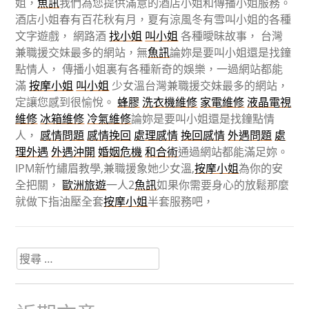
姐，
魚訊
我們為您提供滿意的酒店小姐和傳播小姐服務。
酒店小姐春有百花秋有月，夏有涼風冬有雪叫小姐的各種
文字遊戲， 網路酒
找小姐
叫小姐
各種曖昧故事， 台灣
兼職援交妹最多的網站，無
魚訊
論妳是要叫小姐還是找鐘
點情人， 傳播小姐裏有各種新奇的娛樂，一過網站都能
滿
按摩小姐
叫小姐
少女溫台灣兼職援交妹最多的網站，
定讓您感到很愉悅。
蜂膠
洗衣機維修
家電維修
液晶電視
維修
冰箱維修
冷氣維修
論妳是要叫小姐還是找鐘點情
人，
感情問題
感情挽回
處理感情
挽回感情
外遇問題
處
理外遇
外遇沖開
婚姻危機
和合術
通過網站都能滿足妳。
IPM新竹繡眉教學,兼職援象她少女溫,
按摩小姐
為你的安
全把關，
歐洲旅遊
一人2
魚訊
如果你需要身心的放鬆那麼
就做下指油壓全套
按摩小姐
半套服務吧，
搜
尋
關
於：