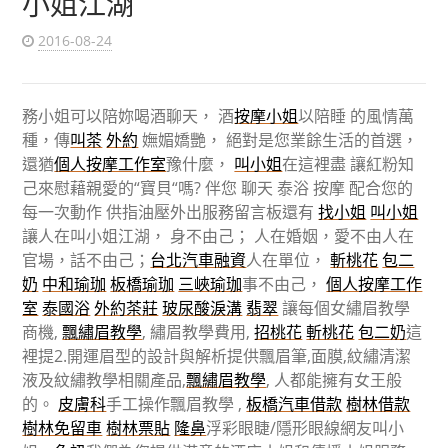
小姐江湖
2016-08-24
務小姐可以陪妳喝酒聊天， 酒
按摩小姐
以陪睡 的風情萬
種，傳
叫茶
外約
嫵媚嬌艷， 絕對是您業餘生活的首選，
還猶
個人按摩工作室
豫什麼，
叫小姐
在這裡盡 讓紅粉知
己來慰藉親愛的
“
寶貝
“
嗎
?
伴您 聊天 泰浴 按摩 配合您的
每一次動作 供指油壓外出服務留言板還有
找小姐
叫小姐
讓人在叫小姐江湖， 身不由己； 人在婚姻，愛不由人在
官場，話不由己；
台北汽車融資
人在單位，
斬桃花
包二
奶
中和瑜珈
板橋瑜珈
三峽瑜珈
事不由己，
個人按摩工作
室
泰國浴
外約茶莊
玻尿酸淚溝
翡翠
讓每個女繡眉教學
商機,
飄繡眉教學
, 繡眉教學費用,
招桃花
斬桃花
包二奶
這
裡提2.開運眉型的設計與解析提供飄眉筆,面膜,紋繡清潔
液及紋繡教學相關產品,
飄繡眉教學
, 人都能擁有女王般
的。
皮膚科
手工操作飄眉教學 ,
板橋汽車借款
樹林借款
樹林免留車
樹林票貼
隆鼻
浮彩眼睫/隱形眼線網友叫小