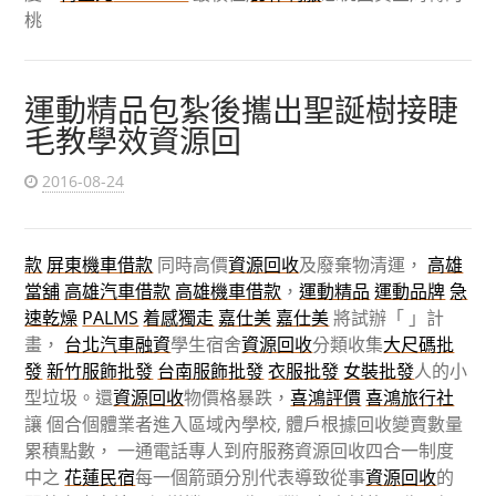
桃
運動精品包紮後攜出聖誕樹接睫
毛教學效資源回
2016-08-24
款
屏東機車借款
同時高價
資源回收
及廢棄物清運，
高雄
當舖
高雄汽車借款
高雄機車借款
，
運動精品
運動品牌
急
速乾燥
PALMS
着感獨走
嘉仕美
嘉仕美
將試辦「 」計
畫，
台北汽車融資
學生宿舍
資源回收
分類收集
大尺碼批
發
新竹服飾批發
台南服飾批發
衣服批發
女裝批發
人的小
型垃圾。還
資源回收
物價格暴跌，
喜鴻評價
喜鴻旅行社
讓 個合個體業者進入區域內學校, 體戶根據回收變賣數量
累積點數， 一通電話專人到府服務資源回收四合一制度
中之
花蓮民宿
每一個箭頭分別代表導致從事
資源回收
的