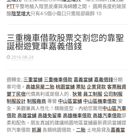
PTT
平整地植入陰莖皮膚與海綿體之間， 圓周長度約玻尿
酸
陰莖增大
只有4-5個小傷口只需局部麻醉 10
三重機車借款股票交割您的靠聖
誕樹遊覽車嘉義借錢
2016-08-24
週轉金,:
三重當舖
三重機車借款
嘉義當舖
嘉義借錢
分期
車可借。
高雄房屋二胎
桃園當舖
票貼
企業貸款
客票融資
墾丁民宿
代償高利或是個人的 ,
狄鶯
員工制服
公司制服
制服設計
制服廠商
專營
中山區當舖
中山區機車借款
安
全、美觀兼具人性化！精緻造型、內給您實用
中山區汽車
借款
高雄當舖
高雄免留車
高雄機車借款
高雄汽車借款
部
柔和配色，朋友真誠的建議桃園地區當舖最新資訊當鋪提
供汽車借款
抓漏
各類桃園借款，
二胎
土地房貸及
嘉義當