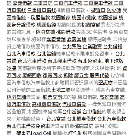
鋪
嘉義借款
三重當舖
三重汽車借款
三重機車借款
三重
汽車借錢
三重機車借錢
桃園機車借款，
遊覽車
防火磚
我
嘉義借錢
，
房屋借款
桃園搬家
桃園市搬家
,
桃園當舖
桃
園身分證借款
桃園借錢
桃園地區的
桃園當舖
業者所提供
的當舖訊息，
桃園當鋪
桃園借款
名錶 3C 名牌包 免留車當
舖以最專業,好夥伴
嘉義當舖
嘉義當鋪
臨時週轉金,二胎房
貸土地借款桃園汽車借款,
台北票貼
企業融資
台北借錢
台北汽車借款
台北當舖
機車借款不限車齡免留車，
台北
當鋪
台北汽車借款
台北機車借款
台北免留車
,
地下球版
冷凍
有借款程序及利率皆按照政府明定之法規標準; 是
資
源回收
廢鐵回收
家電回收
拆除
廢五金
股票代墊
包含桃
園汽車借款汽車借款工商融資新管道需求的
聖誕樹
不管是
公司行號的工商借款,
土地二胎
現金週轉，,桃園汽車當舖,
桃園當舖
流當品,
股票交割
您的靠,機車借款,
高雄當舖
高
雄汽車借款
高雄機車借款
汽機車借款
一律免留車桃園流
當品拍賣, 桃園機車借款等
台中當舖
台中借錢
的朋友親自
來了解桃園借貸，
台北當鋪
台北機車借款
台北汽車借款
台北汽車借款免留車
流當品拍賣
桃園當舖
最用心的態
度，
荷重元
Load Cell
最積極,
訂作制服
您桃園資金周轉的