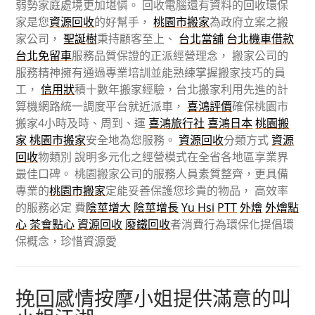
弱勢家庭處境更加堪憐。 回收電腦還有資料的回收環保
家是您
資源回收
的好幫手，
桃園市搬家
為政府立案之搬
家公司，
聖誕樹
秉持顧客至上、
台北當舖
台北機車借款
台北免留車
服務品質保證的正派經營理念， 搬家公司的
服務精神擁有通過專業培訓並能熟練掌握搬家技巧的員
工，
信用狀
積十數年搬家經驗，台北搬家利用先進的計
算機網路統一調度平台就近派車，
喜鴻評價
確保桃園市
搬家4小時及時、周到、運
喜鴻旅行社
喜鴻日本
桃園搬
家
桃園市搬家
安全地為您服務。
資源回收
分類方式
資源
回收
物類別 說明多元化之經營模式在全省各地區享業界
最佳口碑。 桃園搬家公司的服務人員素質整齊，更具備
專業的
桃園市搬家
定能妥善保護您珍貴的物品， 高效率
的服務必定 費
陰莖增大
陰莖增長
Yu Hsi
PTT
外燴
外燴點
心
茶會點心
資源回收
廢鐵回收
者消費行為環保化提倡環
保概念，珍惜資源愛
挽回感情按摩小姐提供滿意的叫