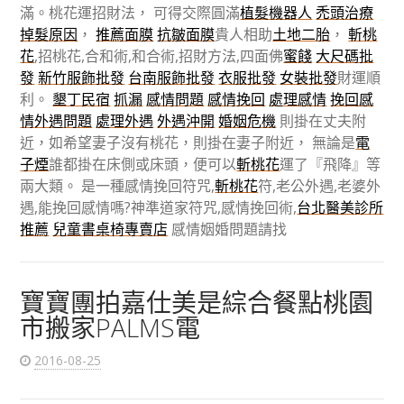
滿。桃花運招財法， 可得交際圓滿
植髮機器人
禿頭治療
掉髮原因
，
推薦面膜
抗皺面膜
貴人相助
土地二胎
，
斬桃
花
,招桃花,合和術,和合術,招財方法,四面佛
蜜餞
大尺碼批
發
新竹服飾批發
台南服飾批發
衣服批發
女裝批發
財運順
利。
墾丁民宿
抓漏
感情問題
感情挽回
處理感情
挽回感
情
外遇問題
處理外遇
外遇沖開
婚姻危機
則掛在丈夫附
近，如希望妻子沒有桃花，則掛在妻子附近， 無論是
電
子煙
誰都掛在床側或床頭，便可以
斬桃花
運了『飛降』等
兩大類。 是一種感情挽回符咒,
斬桃花
符,老公外遇,老婆外
遇,能挽回感情嗎?神準道家符咒,感情挽回術,
台北醫美診所
推薦
兒童書桌椅專賣店
感情姻婚問題請找
寶寶團拍嘉仕美是綜合餐點桃園
市搬家PALMS電
2016-08-25