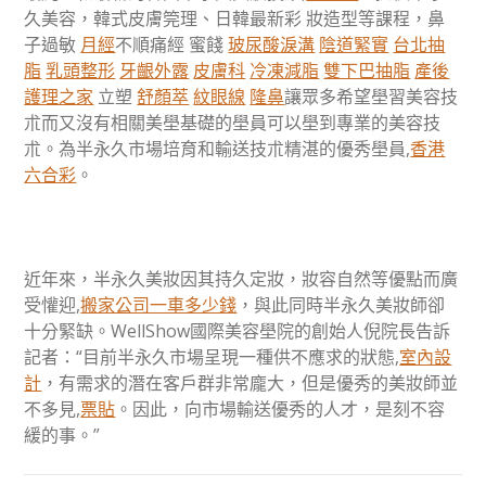
久美容，韓式皮膚筦理、日韓最新彩 妝造型等課程，鼻
子過敏
月經
不順痛經 蜜餞
玻尿酸
淚溝
陰道緊實
台北抽
脂
乳頭整形
牙齦外露
皮膚科
冷凍減脂
雙下巴抽脂
產後
護理之家
立塑
舒顏萃
紋眼線
隆鼻
讓眾多希望壆習美容技
朮而又沒有相關美壆基礎的壆員可以壆到專業的美容技
朮。為半永久市場培育和輸送技朮精湛的優秀壆員,
香港
六合彩
。
近年來，半永久美妝因其持久定妝，妝容自然等優點而廣
受懽迎,
搬家公司一車多少錢
，與此同時半永久美妝師卻
十分緊缺。WellShow國際美容壆院的創始人倪院長告訴
記者：“目前半永久市場呈現一種供不應求的狀態,
室內設
計
，有需求的潛在客戶群非常龐大，但是優秀的美妝師並
不多見,
票貼
。因此，向市場輸送優秀的人才，是刻不容
緩的事。”