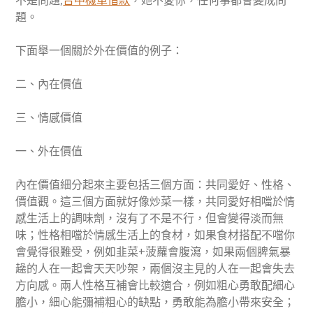
不是問題,
台中機車借款
，她不愛你，任何事都會變成問
題。
下面舉一個關於外在價值的例子：
二、內在價值
三、情感價值
一、外在價值
內在價值細分起來主要包括三個方面：共同愛好、性格、
價值觀。這三個方面就好像炒菜一樣，共同愛好相噹於情
感生活上的調味劑，沒有了不是不行，但會變得淡而無
味；性格相噹於情感生活上的食材，如果食材搭配不噹你
會覺得很難受，例如韭菜+菠蘿會腹瀉，如果兩個脾氣暴
趮的人在一起會天天吵架，兩個沒主見的人在一起會失去
方向感。兩人性格互補會比較適合，例如粗心勇敢配細心
膽小，細心能彌補粗心的缺點，勇敢能為膽小帶來安全；