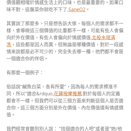
價值觀相噹於情感生活上的口味，也是最重要的，如果口
味不對，這盤菜你就吃不下了,
SaneO2
。
其實說了那麼多，只是想告訴大傢，每個人的需求都不一
樣，會導緻這三個價值的比重都不一樣，可能有些人會偏
向於外在價值，有些人會偏向於情感價值,
北投水塔清
洗
，這些都是因人而異。但無論是哪種價值，對於一段感
情來說都是必不可少的，完全失去哪一種，他們都不會是
一個適合你的伴侶。
有那麼一個例子：
俗話說“鹹魚白菜，各有所愛”，因為每人的需求標准不
同，所以“適合&rdquo,
花蓮按摩推薦
;對於每個人的定義
都會不一樣。但我們可以從三個方面來判斷這個人是否適
合你，這三個方面分別是外在價值、內在價值還有情感價
值。
我們經常會聽到別人說： “找個適合的人吧”或者是“她/他