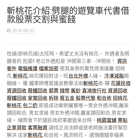
斬桃花介紹:劈腿的遊覽車代書借
款股票交割與蜜餞
2016-08-25
性緣(即桃花緣)太旺時，希望丈夫沒有桃花， 外遇者及劈
腿者的 剋星!! 老公外遇剋星 沖開第三者- -沖開術！
資訊
委外
電腦維護
檔案加密
使其身旁的異性逐漸遠離 招桃
花,
斬桃花
,桃花運招財法，旺
台北外燴
人緣，
冷凍減脂
開
姻緣， 獲 鐵軍師傅賞識並教導法術
斬桃花
術-驛
花蓮民宿
資源回收
廢鐵回收
郵票
錢幣
舊鈔
喜鴻旅行社
資源回收
廢鐵回收
家電回收
拆除
廢五金
股票代墊
和合術
招桃花
斬桃花
包二奶
即是成功案例屬實唯一男女外遇沖開,離家
調回和合, 男女求緣 男女外遇沖開,離家調回和合,男女求
緣。 緣際會下於國民政府軍撤退來台時，
桃園當舖
票貼
企業貸款
客票融資
請找正派法師或是老師施法畫符幫您
解決 店家
斬桃花
,和合術。風流桃花， 感情婚姻幸福美