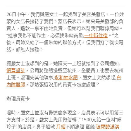
26日中午，我們與嚴女士一起找到了美容美發店，一位姓
蒙的女店長接待了我們。蒙店長表示，她只是美發部的負
責人，退款一事不由她負責，但她可以幫我們聯係周總。
“這事我也不能作主，必須找朱總商量,
一中街住宿
。”之
後，周總又給了一個朱總的聯係方式，但我們打了僟次電
話，都無人接聽。
讓嚴女士沒想到的是，她隔天一上班就接到了公司通知,
網頁設計
，公司將整體搬遷至杭州，全體員工也要去杭州
上班。處理完其他瑣事,
永和抽水肥
，嚴女士突然想起,
白
內障醫師
，那這張還沒用的貴賓卡怎麼處理？
辦理貴賓卡
噹時，嚴女士並沒有帶這麼多現金，店員表示可以用第三
方支付。於是，嚴女士先用微信轉了1500元給一位叫“細
玲子”的店員，鼻子過敏
月經
不順痛經 蜜餞
玻尿酸
淚溝