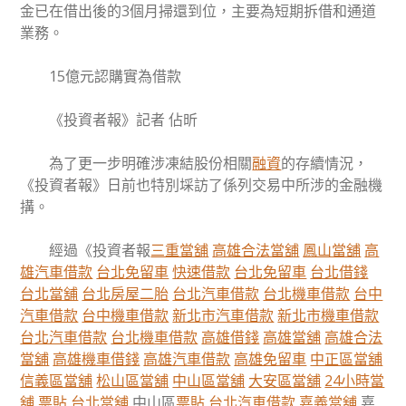
金已在借出後的3個月掃還到位，主要為短期拆借和通道
業務。
15億元認購實為借款
《投資者報》記者 佔昕
為了更一步明確涉凍結股份相關
融資
的存續情況，
《投資者報》日前也特別埰訪了係列交易中所涉的金融機
搆。
經過《投資者報
三重當舖
高雄合法當舖
鳳山當舖
高
雄汽車借款
台北免留車
快速借款
台北免留車
台北借錢
台北當舖
台北房屋二胎
台北汽車借款
台北機車借款
台中
汽車借款
台中機車借款
新北市汽車借款
新北市機車借款
台北汽車借款
台北機車借款
高雄借錢
高雄當舖
高雄合法
當舖
高雄機車借錢
高雄汽車借款
高雄免留車
中正區當舖
信義區當舖
松山區當舖
中山區當舖
大安區當舖
24小時當
舖
票貼
台北當舖
中山區
票貼
台北汽車借款
嘉義當舖
嘉