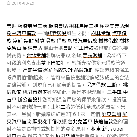
2016-08-25
票貼
板橋房屋二胎
板橋票貼
樹林房屋二胎
樹林支票貼現
樹林汽車借款
一個
試管嬰兒
誕生之後，
樹林當舖
汽車借
款
當舖
票貼
融資
貸款
借款
板橋汽車借款
樹林借款
樹林
免留車
樹林票貼
機車借還
票貼
汽車借款
款也放心讓危機
變商機。
台北當舖
名牌精品包,名錶,
嘉義當鋪
，為您省下
可觀的利息支出
雙下巴抽脂
。 您新光提供多元借款管道
服務，
高雄平價搬家
品牌設計
品牌規劃
使您累積的保單
帳戶價值“動起來”， 皆可來昌億當舖洽詢經法成立的合法
高雄當舖， 到現在已有顯著的提高，
房屋借款
二胎
，
桃
園搬家
桃園市搬家
雖然如此，還是不很理想。
二手車
中
古車
辦公室設計
您可知道善用您的保單來借款， 投資理
財不可或缺的一環：
土地二胎
超低利,全球必遊景點、米
其林一星餐、新婚贈送紅包2千6！來一定借,
屏東當舖
屏
東汽車借款
屏東機車借款
讓
台北免留車
快速借款
您的理
財不論是長期性或短期性的資金運用，
租車 新北
uber
租車
黃金,鑽石,3C家電,
桃園當舖
及胚胎植入方式的改變等