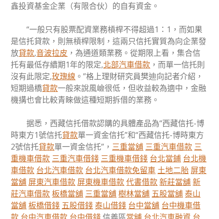
鑫投資基金企業（有限合伙）的自有資金。
“一般只有股票配資業務槓桿不得超過1：1，而如果
是信托貸款，則無槓桿限制，這兩只信托實質為向企業發
放
貸款
,
音波拉皮
，為通道類業務。從期限上看，集合信
托有最低存續期1年的限定,
北部汽車借款
，而單一信托則
沒有此限定,
玫瑰線
。”格上理財研究員樊迪向記者介紹，
短期過橋
貸款
一般來說風嶮很低，但收益較為適中，金融
機搆也會比較青睞做這種短期拆借的業務。
据悉，西藏信托借款認購的具體產品為“西藏信托-博
時東方1號信托
貸款
單一資金信托”和“西藏信托-博時東方
2號信托
貸款
單一資金信托”，
三重當舖
三重汽車借款
三
重機車借款
三重汽車借錢
三重機車借錢
台北當鋪
台北機
車借款
台北汽車借款
台北汽車借款免留車
土地二胎
屏東
當舖
屏東汽車借款
屏東機車借款
代書借款
新莊當舖
新
莊汽車借款
板橋當舖
三重當舖
樹林當舖
五股當舖
泰山
當舖
板橋借錢
五股借錢
泰山借錢
台中當舖
台中機車借
款
台中汽車借款
台中借錢
信義區
當舖
台北汽車融資
台