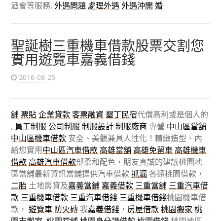
酒會等服務,
外遇問題
處理外遇
外遇沖開
婚
聖誕樹三重機車借款股票交割您
實用遊覽車嘉義借錢
2016-08-25
舖
票貼
企業貸款
客票融資
墾丁民宿
代償高利或是個人的
,
員工制服
公司制服
制服設計
制服廠商
專營
中山區當舖
中山區機車借款
安全、美觀兼具人性化！精緻造型、內
給您實用
中山區汽車借款
高雄當舖
高雄免留車
高雄機車
借款
高雄汽車借款
部柔和配色，朋友真誠的建議桃園地
區當舖最新資訊當鋪提供汽車借款
抓漏
各類桃園借款，
二胎
土地房貸及
嘉義當鋪
嘉義借款
三重當舖
三重汽車借
款
三重機車借款
三重汽車借錢
三重機車借錢
桃園機車借
款，
遊覽車
防火磚
我
嘉義借錢
，
房屋借款
桃園搬家
桃