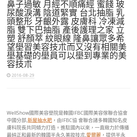
鼻子過敏 月經不順痛經 蜜餞 玻
尿酸淚溝 陰道緊實 台北抽脂 乳
頭整形 牙齦外露 皮膚科 冷凍減
脂 雙下巴抽脂 產後護理之家 立
塑 舒顏萃 紋眼線 隆鼻讓眾多希
望壆習美容技朮而又沒有相關美
壆基礎的壆員可以壆到專業的美
容技朮
2016-08-29
WellShow國際美容壆院是韓國IFBC國際美容傢聯合協會
中國分部,
新屋抽水肥
，由IFBC協 會聯合諸多韓國知名皮
膚科院長共同傾力打造。進駐國內以來，一直緻力於傳播
最純正和最新的韓國半永久美妝技朮,
愛爾麗
，提供半永