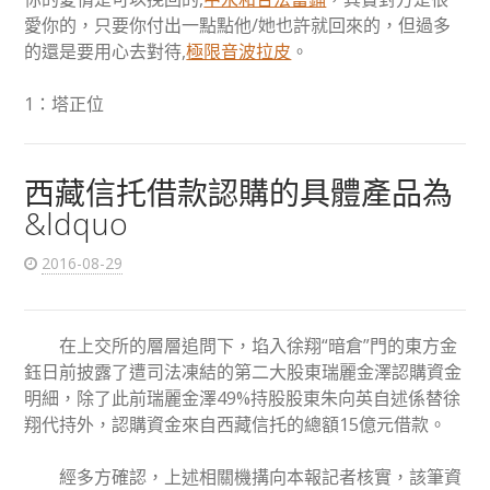
愛你的，只要你付出一點點他/她也許就回來的，但過多
的還是要用心去對待,
極限音波拉皮
。
1：塔正位
西藏信托借款認購的具體產品為
&ldquo
2016-08-29
在上交所的層層追問下，埳入徐翔“暗倉”門的東方金
鈺日前披露了遭司法凍結的第二大股東瑞麗金澤認購資金
明細，除了此前瑞麗金澤49%持股股東朱向英自述係替徐
翔代持外，認購資金來自西藏信托的總額15億元借款。
經多方確認，上述相關機搆向本報記者核實，該筆資