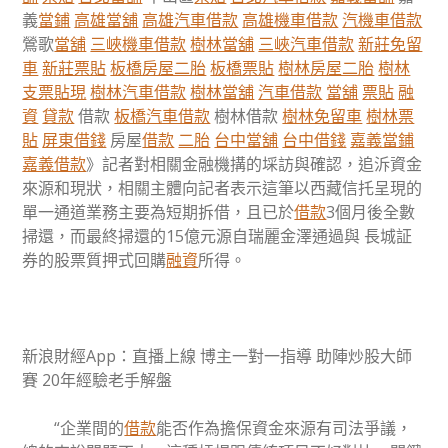
義
當鋪
高雄當舖
高雄汽車借款
高雄機車借款
汽機車借款
鶯歌
當舖
三峽機車借款
樹林當舖
三峽汽車借款
新莊免留
車
新莊票貼
板橋房屋二胎
板橋票貼
樹林房屋二胎
樹林
支票貼現
樹林汽車借款
樹林當舖
汽車借款
當舖
票貼
融
資
貸款
借款
板橋汽車借款
樹林借款
樹林免留車
樹林票
貼
屏東借錢
房屋
借款
二胎
台中當舖
台中借錢
嘉義當鋪
嘉義借款
》記者對相關金融機搆的埰訪與確認，追泝資金
來源和現狀，相關主體向記者表示這筆以西藏信托呈現的
單一通道業務主要為短期拆借，且已於
借款
3個月後全數
掃還，而最終掃還的15億元源自瑞麗金澤通過與 長城証
券的股票質押式回購
融資
所得。
新浪財經App：直播上線 博主一對一指導 助陣炒股大師
賽 20年經驗老手解盤
“企業間的
借款
能否作為擔保資金來源有司法爭議，