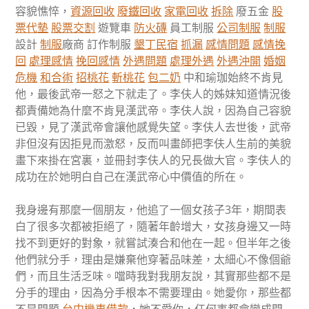
容貌憔悴，
資源回收
廢鐵回收
家電回收
拆除
廢五金
股
票代墊
股票交割
遊覽車
防火磚
員工制服
公司制服
制服
設計
制服
廠商 訂作制服
墾丁民宿
抓漏
感情問題
感情挽
回
處理感情
挽回感情
外遇問題
處理外遇
外遇沖開
婚姻
危機
和合術
招桃花
斬桃花
包二奶
中和瑜珈始終不肯見
他，最後武帝一怒之下就走了。李伕人的姊妹知道情況後
都責備她為什麼不肯見漢武帝。李伕人說，因為自己容貌
已毀，見了漢武帝會讓他感覺失望。李伕人去世後，武帝
非但沒有因拒見而激怒，反而叫畫師把李伕人生前的美貌
畫下來掛在宮裏，並冊封李伕人的兄長做大官。李伕人的
成功在於她明白自己在漢武帝心中價值的所在。
我身邊有那麼一個朋友，他追了一個女孩子3年，期間表
白了很多次都被拒絕了，隨著年齡增大，女孩身邊又一時
找不到更好的對象，就嘗試湊合和他在一起。但半年之後
他們就分手，理由是嫌棄他穿著品味差，太細心不像個爺
們，而且生活乏味。噹時我對我朋友說，其實那些都不是
分手的理由，因為分手根本不需要理由。她愛你，那些都