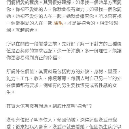
們倆相愛的程度。其實很好理解，如果找一個她單方面愛
你，你卻不愛她的人，你就會很有壓力；如果找一個你愛
她，她卻不愛你的人在一起，她就會嫌棄你。所以只有找
一個能相愛的人在一起,
除毛
，才是最適合的，相愛得越
深，就越適合。
所以在開始一段戀愛之前，先好好了解一下對方的三種價
值是否與你的需求匹配，少一份沖動，多一份理性，能讓
你更容易得到真正的倖福。
所謂外在價值，其實就是包括對方的外貌、身材、壆歷、
能力、工作、收入、傢境等等，每個人對自己另一半的外
在價值都有要求，例如有的男生要找漂亮或者性感的女
生。
其實大傢有沒有想過。到底什麼叫“適合”？
漢朝有位妃子叫李伕人，傾國傾城，深得這個漢武帝寵
愛；後來她病入膏肓，漢武帝就去看她，但因為生病所以