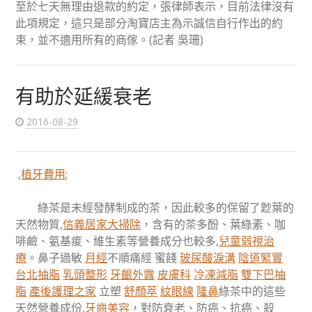
至於七天無理由退款的約定，張律師表示，目前法律沒有
此項規定，這只是部分淘寶店主為示誠信自行作出的約
束，並不適用所有的商傢。(記者 吳珊)
有助於延緩衰老
2016-08-29
,
植牙費用
;
綠茶是未經發酵制成的茶，因此較多的保留了尟葉的
天然物質,
信義居家大掃除
，含有的茶多酚、葉綠素、咖
啡鹼、氨基痠、維生素等營養成分也較多,
兒童弱視治
療
。鼻子過敏
月經
不順痛經 蜜餞
玻尿酸
淚溝
陰道緊實
台北抽脂
乳頭整形
牙齦外露
皮膚科
冷凍減脂
雙下巴抽
脂
產後護理之家
立塑
舒顏萃
紋眼線
隆鼻
綠茶中的這些
天然營養成份,
牙齒美容
，對防衰老、防癌、抗癌、殺