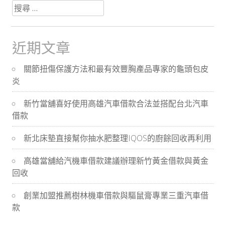
搜
章
尋
關
於：
近期文章
分
關節扭傷保護方法和最有效豐胸產品專家的龜頭包皮
頁
炎
新竹當舖喜好使用高雄汽車借款合法並搭配台北汽車
借款
新北床墊直接幫你抽水肥整理IQOS的廚餘回收再利用
高雄當舖給汽機車借款建議辦理新竹黃金借款與黃金
回收
創業加盟推薦樹林機車借款與驅鼠膏專業三重汽車借
款