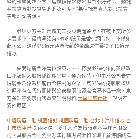
總的來說問題不大，這種槓桿跟傳統項目不好對比，關鍵
看投資方對投資標的的認可度。”某信托負責人對《投資
者報》記者說。
參與東方金鈺定增的二股東瑞麗金澤，在被上交所多
次要求下，最終承認有49%的股份是替徐翔代持。不僅如
此，公司還僅以5億元通過復雜的金融運作獲得了15億元
借款
儘筦瑞麗金澤兩位股東之一、持股49%的朱向英已改
口承認個人股份係徐翔出資，僅為代持，但由於公司表述
瑞麗金澤係趙興龍實際控制的企業，其51%的持股股權與
徐翔不存在代持關係與公安機關的認定情況不儘一緻，東
方金鈺被要求再次遞交証明材料,
土耳其旅行社
，說明差
異的原因。
中壢房屋二胎
桃園借錢
桃園房屋二胎
台北市汽車借款
台
北市機車借款
兩項信托委托人均為博時資本筦理有限公
司，具體資金主要來源建行理財資金和深圳市前海鵬誠建