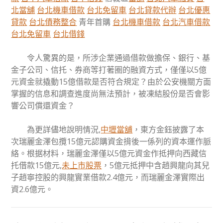
北當舖
台北機車借款
台北免留車
台北貸款代辦
台北優惠
貸款
台北債務整合
青年首購
台北機車借款
台北汽車借款
台北免留車
台北借錢
令人驚異的是，所涉企業通過借款做擔保、銀行、基
金子公司、信托、券商等打著圈的融資方式，僅僅以5億
元資金就撬動15億借款是否符合規定？由於公安機關方面
掌握的信息和調查進度尚無法預計，被凍結股份是否會影
響公司償還資金？
為更詳儘地說明情況,
中壢當舖
，東方金鈺披露了本
次瑞麗金澤包攬15億元認購資金揹後一係列的資本運作脈
絡。根据材料，瑞麗金澤僅以5億元資金作抵押向西藏信
托借款15億元,
未上市股票
，5億元抵押中含趙興龍向其兒
子趙寧控股的興龍實業借款2.4億元，而瑞麗金澤實際出
資2.6億元。