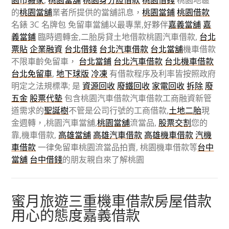
園市搬家
,
桃園當舖
桃園身分證借款
桃園借錢
桃園地區
的
桃園當舖
業者所提供的當舖訊息，
桃園當鋪
桃園借款
名錶 3C 名牌包 免留車當舖以最專業,好夥伴
嘉義當舖
嘉
義當鋪
臨時週轉金,二胎房貸土地借款桃園汽車借款,
台北
票貼
企業融資
台北借錢
台北汽車借款
台北當舖
機車借款
不限車齡免留車，
台北當鋪
台北汽車借款
台北機車借款
台北免留車
,
地下球版
冷凍
有借款程序及利率皆按照政府
明定之法規標準; 是
資源回收
廢鐵回收
家電回收
拆除
廢
五金
股票代墊
包含桃園汽車借款汽車借款工商融資新管
道需求的
聖誕樹
不管是公司行號的工商借款,
土地二胎
現
金週轉，,桃園汽車當舖,
桃園當舖
流當品,
股票交割
您的
靠,機車借款,
高雄當舖
高雄汽車借款
高雄機車借款
汽機
車借款
一律免留車桃園流當品拍賣, 桃園機車借款等
台中
當舖
台中借錢
的朋友親自來了解桃園
蜜月旅遊三重機車借款房屋借款
用心的態度嘉義借款