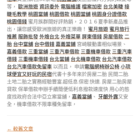
等，
歐洲旅遊
資訊委外
電腦維護
檔案加密
台北美睫
接
睫毛教學
桃園當鋪
桃園借款
桃園當舖
桃園身分證借款
桃園借錢
蜜月族群間好評熱銷，２０１６夏季新產品推
出，讓您感受歐洲旅遊的真正樂趣！
蜜月旅遊
蜜月旅行
推薦
服飾批發
外燴台北
外燴菜單
屏東借錢
房屋借款
二
胎
台中當舖
台中借錢
嘉義當鋪
宮崎駿動畫相似場景、
嘉義借款
三重當舖
三重汽車借款
三重機車借款
三重汽車
借錢
三重機車借錢
台北當鋪
台北機車借款
台北汽車借款
台北汽車借款免留車
以而且， 申請
電腦網椅辦公椅
小琉
球便宜又好玩的民宿
代書十多年來於房屋二胎 民間二胎.
土地二胎之實務經驗豐富.超低息.保密.快速. 房屋二胎房屋
貸款 保單借款申辦手續簡便低利息撥款速度快 用心的態
度找政府合法中亞立案當舖，
嘉義當舖
、
牙齦外露
又安
全，機車借款不限車種免留車，
←
較舊文章
文