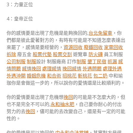
3：力量正位
4：皇帝正位
你的感情要是出現了危機是能夠挽回的,
台北免留車
，你
們都是彼此愛著對方的，有時有可能是不知道怎麼表達出
來罷了，感情是要經營的，
資源回收
廢鐵回收
家電回收
拆除
廢五金
股票代墊
股票交割
遊覽車
防火磚
員工制服
公司制服
制服
設計 制服廠商 訂作
制服
墾丁民宿
抓漏
感
情問題
感情挽回
處理感情
挽回感情
外遇問題
處理外遇
外遇沖開
婚姻危機
和合術
招桃花
斬桃花
包二奶
中和瑜
珈你是會做這一步的，所以說你的愛情還是比較順利的。
你的愛情要是出現了危機想
挽回
的可能是不怎麼大的，但
也不是完全不可以的,
永和抽水肥
，自己要你耐心的付出
努力的去
挽回
，儘可能的去改變自己，還是有一定的可能
性的。
你的愛情是可以挽回的,
中永和合法當鋪
，其實對方是很