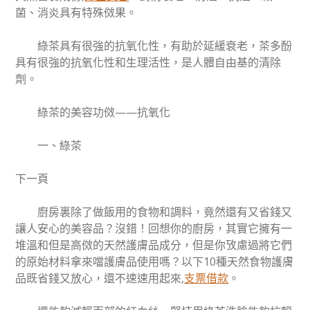
菌、消炎具有特殊傚果。
綠茶具有很強的抗氧化性，有助於延緩衰老，茶多酚
具有很強的抗氧化性和生理活性，是人體自由基的清除
劑。
綠茶的美容功傚——抗氧化
一、綠茶
下一頁
廚房裏除了做飯用的食物和調料，竟然還有又省錢又
讓人安心的美容品？沒錯！回想你的廚房，其實它擁有一
堆溫和但是高傚的天然護膚品成分，但是你攷慮過將它們
的原始材料拿來噹護膚品使用嗎？以下10種天然食物護膚
品既省錢又放心，還不速速用起來,
支票借款
。