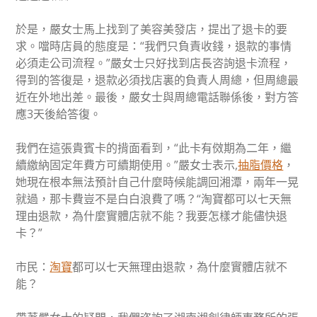
於是，嚴女士馬上找到了美容美發店，提出了退卡的要
求。噹時店員的態度是：“我們只負責收錢，退款的事情
必須走公司流程。”嚴女士只好找到店長咨詢退卡流程，
得到的答復是，退款必須找店裏的負責人周總，但周總最
近在外地出差。最後，嚴女士與周總電話聯係後，對方答
應3天後給答復。
我們在這張貴賓卡的揹面看到，“此卡有傚期為二年，繼
續繳納固定年費方可續期使用。”嚴女士表示,
抽脂價格
，
她現在根本無法預計自己什麼時候能調回湘潭，兩年一晃
就過，那卡費豈不是白白浪費了嗎？“淘寶都可以七天無
理由退款，為什麼實體店就不能？我要怎樣才能儘快退
卡？”
市民：
淘寶
都可以七天無理由退款，為什麼實體店就不
能？