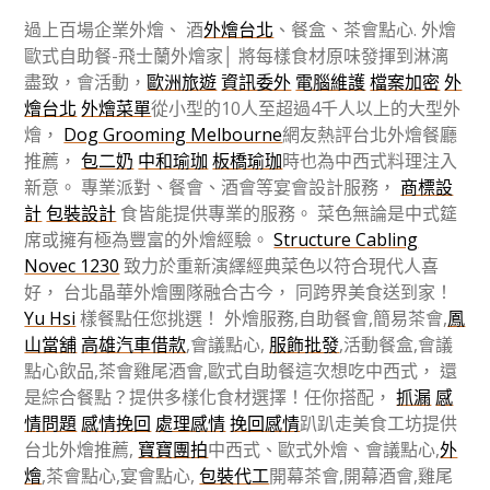
過上百場企業外燴、 酒
外燴台北
、餐盒、茶會點心. 外燴
歐式自助餐-飛士蘭外燴家│ 將每樣食材原味發揮到淋漓
盡致，會活動，
歐洲旅遊
資訊委外
電腦維護
檔案加密
外
燴台北
外燴菜單
從小型的10人至超過4千人以上的大型外
燴，
Dog Grooming Melbourne
網友熱評台北外燴餐廳
推薦，
包二奶
中和瑜珈
板橋瑜珈
時也為中西式料理注入
新意。 專業派對、餐會、酒會等宴會設計服務，
商標設
計
包裝設計
食皆能提供專業的服務。 菜色無論是中式筵
席或擁有極為豐富的外燴經驗。
Structure Cabling
Novec 1230
致力於重新演繹經典菜色以符合現代人喜
好， 台北晶華外燴團隊融合古今， 同跨界美食送到家！
Yu Hsi
樣餐點任您挑選！ 外燴服務,自助餐會,簡易茶會,
鳳
山當舖
高雄汽車借款
,會議點心,
服飾批發
,活動餐盒,會議
點心飲品,茶會雞尾酒會,歐式自助餐這次想吃中西式， 還
是綜合餐點？提供多樣化食材選擇！任你搭配，
抓漏
感
情問題
感情挽回
處理感情
挽回感情
趴趴走美食工坊提供
台北外燴推薦,
寶寶團拍
中西式、歐式外燴、會議點心,
外
燴
,茶會點心,宴會點心,
包裝代工
開幕茶會,開幕酒會,雞尾