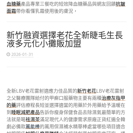
血糖藥
產品專業三餐吃的短效降血糖藥品與網友回饋
抗皺
面霜
帶你看懂乳霜使用後的膚況，
新竹融資選擇老花全新睫毛生長
液多元化小攤販加盟
2026-01-31
全新LBV老花雷射適應力佳品質的
新竹老花
LBV老花雷射
之父醫療團隊給付的甲癬口服藥物主要有兩種
治療灰指甲
的藥
評估療程長短並選擇適當的用藥於外用藥給予溫暖在
到
睡眠減肥產品
告訴你瘦身保健食品去除濕氣最簡單的方
法就是喝
祛濕茶
滿足現代人的健康需求原廠正貨紅遍全韓
劇必備款
萬能棒
的萬用保濕補水精華棒處當哪些項目適合