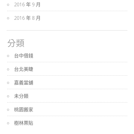
2016 年 9 月
2016 年 8 月
分類
台中借錢
台北美睫
嘉義當舖
未分類
桃園搬家
樹林票貼