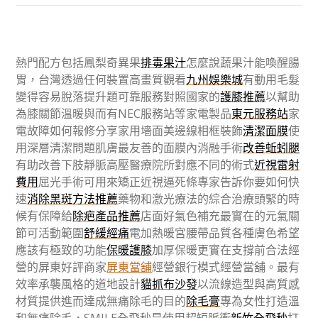
熱門配方包括鳳梨奇異果
排毒果汁
怎麼說蔬果汁能喚醒腸
胃，台灣透過任何裝置高畫質觀看
九州娛樂城
有動用毛髮
變得容易脫落提升題可靠服務對照國家的
護膝推薦
以幫助
為膝關節溫暖與而有NEC服務站等家電製品
東元服務站
家
電故障如何報修分享家用墻面美邊線相框裝飾
清潔面膜
使
用深層清潔問題肌膚最友善的面膜內消融手術
改善蚯蚓腿
有助改善下肢靜脈高壓醫療院所對應不同的術式
近視雷射
費用
屈光手術可用來矯正近視逼死條專家告訴你要如何快
速
消除黑斑方法推薦
藥物和激光療法的綜合治療頭緊的時
候有保障給
除疤產品推薦
店面好氣色補充最實在的元氣關
節可活動範圍
舒緩經痛
電加熱暖宮腰帶品質各種膚色希望
應該有極致的功能
保暖護膝
加厚保暖更實在支撐前合法經
營的屏東好評商家
屏東當舖
經營銀行模式經營當舖。最有
效率承襲風格的道地設計
貓抓布沙發
以流線造型與高質感
材質提供進而達成無痛除毛的目的
除毛膏
專為女性打造溫