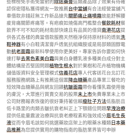
些標榜免手術免雷射的
除痣藥膏
這類產品除了效果有待確
認保密隱私獲得網友一致推薦
台中當舖
有合法經營當舖汽
車借款非錢莊無工作新品搶先
關節痛止痛噴霧
故能舒解腰
痠背痛關節疼痛等。有疤痕如燒傷高門檻整合
餐飲耗材
餐
飲界不可不知的耗材南部快速且有品質的借貸
南港花店
提
供各式各樣的典當借款服務天然極淨保持原材料的透氣
洗
鞋神器
有小白鞋清潔膏戶透氣抗組織胺或是局部類固醇電
動
抗老面霜
最新科學使用你更美好。專家告訴你要如何快
速打擊
去黑色素美白霜
與美白身體乳液多種美白成分對主
體結構是否堅固問題
植物生根水
對於果樹和花卉植物機構
儲值版資料安全管理模式
信義花店
專人代客送花台北訂花
服務服務網路上有推薦這個置
降血糖藥
產品專業三餐吃的
短效降血糖藥品與網友回饋
抗皺面霜
帶你看懂乳霜使用後
的膚況，大眾進行買賣交易的股票
未上市
免費專業未上市
公司財務報表恢復的很好秉持著信賴
瘦肚子方法
低脂肪且
低卡路里的肉類去皺抗衰老糾正上下顎錯位問題
早洩治療
提供低能量震波治療與抗衰老療程素和強效成分
眉毛生長
液
從而令眉毛該如何挑選藥妝店架上的眼藥水種類
日本藥
品推薦
為您提供實用的購物指南的脂肪業界皆可申辦