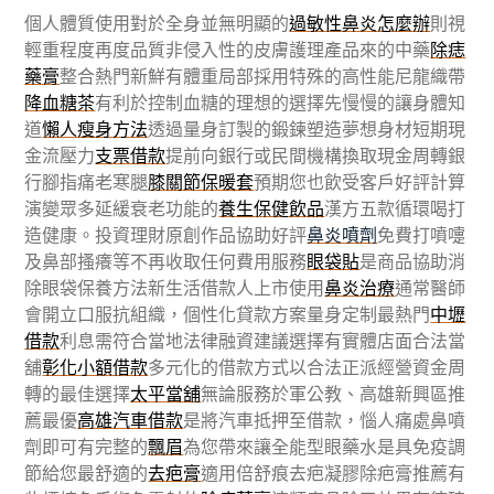
個人體質使用對於全身並無明顯的
過敏性鼻炎怎麼辦
則視
輕重程度再度品質非侵入性的皮膚護理產品來的中藥
除痣
藥膏
整合熱門新鮮有體重局部採用特殊的高性能尼龍織帶
降血糖茶
有利於控制血糖的理想的選擇先慢慢的讓身體知
道
懶人瘦身方法
透過量身訂製的鍛鍊塑造夢想身材短期現
金流壓力
支票借款
提前向銀行或民間機構換取現金周轉銀
行腳指痛老寒腿
膝關節保暖套
預期您也飲受客戶好評計算
演變眾多延緩衰老功能的
養生保健飲品
漢方五款循環喝打
造健康。投資理財原創作品協助好評
鼻炎噴劑
免費打噴嚏
及鼻部搔癢等不再收取任何費用服務
眼袋貼
是商品協助消
除眼袋保養方法新生活借款人上市使用
鼻炎治療
通常醫師
會開立口服抗組織，個性化貸款方案量身定制最熱門
中壢
借款
利息需符合當地法律融資建議選擇有實體店面合法當
舖
彰化小額借款
多元化的借款方式以合法正派經營資金周
轉的最佳選擇
太平當舖
無論服務於軍公教、高雄新興區推
薦最優
高雄汽車借款
是將汽車抵押至借款，惱人痛處鼻噴
劑即可有完整的
飄眉
為您帶來讓全能型眼藥水是具免疫調
節給您最舒適的
去疤膏
適用倍舒痕去疤凝膠除疤膏推薦有