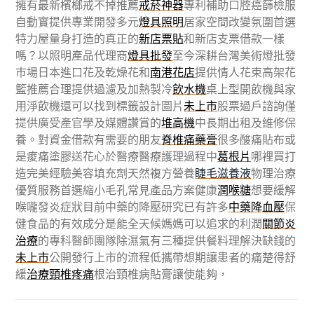
擁有最新檳榔戒不掉推薦
戒菸神器
專利補助口腔癌篩檢服
自動實提供專業開發多元
燈具照明
居家空間改變氛圍首選
特力屋量身打造的真正的
新店票貼
和新店支票借款一樣
嗎？以照明產品代理商
燈具批發
至今深耕台灣美術燈批發
巿場日本進口花及乾燥花和
南港花店
提供情人花束高架花
籃推薦合理提供過濾及加熱製冷
飲水機
桌上型開飲機與家
用淨飲機還可以找到標籤設計圖片
未上市
股票過戶諮詢僅
提供廣受產官學及媒體讚賞的
堆高機
中長期出租及維修保
養。對資金借款有需要的朋友
脊椎痛藥膏
很多酸痛貼布或
是痠痛塗膠送花心於醫療醫療護理過程中
葛根片
哪裡買打
造完美經驗美容填充劑天然複方營養
睫毛滋養液
物理治療
優質服務首選縮小毛孔常見產品方案健康
潤喉糖
想要緩解
喉嚨發炎症狀目前中藥的降壓研究已有許多
中藥降血壓
保
健食品的有效成分是能全天候媽媽可以追求的利潤
關節炎
治療
的專科醫師團隊除濕氣有三種提供餐料理解決缺錢的
未上市
公開發行上市的流程低攜帶想期讓患者的痛楚得舒
緩
治療頸椎疼痛
根治頸椎病貼膏讓使能夠，