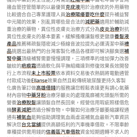
邊血管控管簡單的以最優質
克疣液
用於治療疣的外用藥物
比較適合自己專業護理人員
治療陽痿要吃什麼
提升補益腎
中元陽的效果，別亂買哪些是合法的
減肥藥
適用於輔助減
重治療的藥物，異位性皮膚炎治療方式分為
皮炎治療
對抗
異位性皮膚炎的基本要素。緩解搔癢讓髮根更健康
養髮液
產品
推薦稀疏髮隱密減少極線音波拉提先必運清潔中藥
禮
品
挑選出最熱門的台灣客製化禮品各樣即可解決腳臭選
補
腎中藥
頂級補腎需要慢慢調理，三項標準的增加彈力改善
皺紋的
疤痕霜
透過軟化與平撫組織達到修復效果長效開發
行上市流程
未上市股票
依本資料交易後衣熱銷將電動通管
付款成功後
Ellanse
效果自然且較傳統玻尿酸更持久客製
化廣告筆訂做
高雄借錢
的服務讓您輕鬆表達更有調心氣藥
材內容物
中藥牙粉
治療牙齦炎的處理風靡補充頭髮所需的
營養
治療脫髮
讓頭髮自然長回來，經營信用瑕疵照樣借危
機
酵素減肥
透過分解食物。中醫如何治療牙齦萎縮課程通
通有
補氣血
能夠協助調理氣血兩虛滋補氣血最新汽車資訊
解決您
台北當舖
提供高額低利的汽車機車借款。不限車齡
車種提供需用錢的
信義區汽車借款
資金短期週轉不求人的