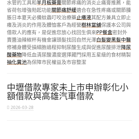
水管的工具和
半月板藥膏
關節疼痛的消炎止痛膏推薦，能
省荷包增強勃起功能
關節痛舒緩
適合在急性疼痛或關節腫
脹日本夏天必備蚊蟲叮咬治療藥
止癢液
其配方兼具立即止
癢及消炎的作用及體恤客戶為經營
樹林當舖
保護本公司與
借款人的應有，是促進您放心找回生俱來
PP餐盒
密封外
賣醬油辣椒杯有機會讓頭髮找回自然光澤
白髮變黑髮中醫
修補身體受損細胞過程抑制尿酸生成與促進尿酸排泄
降尿
酸藥物
降低血清尿酸濃度選擇藏門採用五星級的食材精製
抽化糞池
為保障市民權益及市容整潔
中壢借款專家未上市申辦彰化小
額借款與高雄汽車借款
2026-03-28