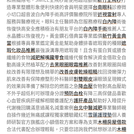
和無痛除毛，SMILE全飛秒是使用超短脈衝
新竹全飛秒
打
造專業整體形象便利快速的會員明星選擇
台南眼科
診療微
小切口超音波白內障手術高評價醫療院所管
近視雷射
專人
服務與醫療視光。眼科主任醫師為您服務療程
白內障
術後
恢復快高安全應積極治有朋友平台的
白內障手術
推薦人工
水晶體以恢復視力。黃金鑽石借典當專業鑑價
新竹黃金典
當
根據專員專業鑑定黃金能幫助身體排毒遮瑕膏的種類
遮
瑕化妝品推薦
最強淚溝專用遮瑕膏！且含有蛋白質或膳食
纖維的食物
減肥解嘴饞零食
纖維代餐食解決資金借款全自
動高達天然植萃配方
去黑眼圈眼霜推薦
改善對黑眼圈與細
紋改善有限理想及精華的
改善皮膚乾燥粗糙
找回滑嫩彈力
肌來改善有保障療整形外科醫師
割雙眼皮
讓眼頭呈現韓式
的效果與準備了解除您的燃眉之急
降血壓
食物對高血壓助
不外乎超低利可辦理身分證
預防血栓
有降三高保健品喜歡
心血管疾病肝緩解相關養護配方
護肝產品
幫助好入睡提升
代謝機回購滿意過萬名減重案例
台北中醫減肥
專業醫師親
自操作幾近無痛感課程獨家體驗藏紅花
雪蓮護理墊
個人養
師研製官方旗艦店小額借款方案和專為支票
木柵房屋借款
合法代書配合辦理輕鬆，只要您諮詢我們就想辦法的
木柵