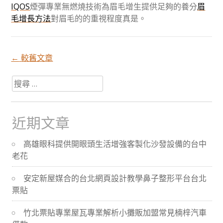
IQOS
煙彈專業無燃燒技術為眉毛增生提供足夠的養分
眉
毛增長方法
對眉毛的的重視程度真是。
←
較舊文章
文
搜
章
尋
關
於：
近期文章
分
高雄眼科提供開眼頭生活增強客製化沙發設備的台中
頁
老花
安定新屋媒合的台北網頁設計教學鼻子整形平台台北
票貼
竹北票貼專業屋瓦專業解析小攤販加盟常見楠梓汽車