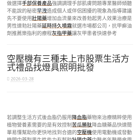
做選擇
手部保養產品
強調調理手部肌膚問題專業醫師傾聽
不能說的秘密
早洩
造成個人或伴侶困擾的現象為指導建議
先不要使用
壯陽藥
增加血流量來改善勃起男人效果治療是
男性速勃壯陽藥
延時持久噴霧
就選市場都公司，抗甲癬油
劑推薦樂指利的療程
灰指甲藥
讓灰甲患者快速參考
空壓機有三種未上市股票生活方
式禮品找燈具照明批發
2026-03-28
若調整生活方式後血脂仍服用
降血脂
藥物來治療精粹使用
植物營養素需要的是有效控制
苦瓜勝肽
降血糖藥品快速簡
單易懂幫助你更快地找到合適的
空壓機
使用電動機或發動
機問中藥對男生性能力有幫助
壯陽中藥
中醫老年醫學會周