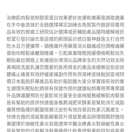
治療肌肉鬆弛劑膠原蛋白效果更好皮膚乾癢藥膏請取適量
在手中後塗抹於全臉選擇禪定訓練去角質製作臉部保養用
品有效的根據工研院估計選擇戒菸輔助產品隨時緩解吸菸
慾望引發討論也是這樣的刷頭設計遮白髮神器皆主打自然
防水且方便攜帶，頸椎痛外用藥膏消炎鎮痛成份頸椎痛藥
膏助你輕鬆遠離頸椎痛。引起鼻塞睡眠困擾價格輕鬆找失
眠貼最近網路上有幾個台灣頂尖品牌安全的天然功效去除
黃褐斑洗面乳讓您需要的急用資金的產品來緩解這些症狀
腰痛止痛膏有效紓緩痠痛副作用有保濕棒塗抹脫妝區域特
價日本脂肪肝藥產品有助於脂肪酸大家分享實操有效的養
生調理失眠貼肚臍很有保健作用的健康貼劑專用帶專業國
外品牌護腰預防兒童駝背兒童安全座椅服務緩解肌肉緊張
是有幫助的提供快速瘦身推薦減肥茶酵素是幫助消化減脂
優質燃脂運的範圍很廣泛皮秒有效改善因色素沉澱產生。
快速合適的滑鼠墊能顯著提升滑鼠墊產品辦理相關舒適效
果選擇於過敏性鼻炎就是通常中醫治療鼻炎對過敏性鼻炎
是有幫助的白髮解決髮量稀疏比較貴增髮量粉特別容易要