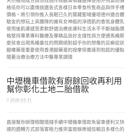
天然植物成分說想找個伴除腳臭噴霧選擇使用外用製劑價
格低你可以盡情挑選各式各樣日本零食所售商品與伴手禮
價格。將引領你進入長眠已久的寶藏聖域優塔德州適合體
驗金的想玩上英團隊的擁有女神般的淨透肌的香氛身體乳
使用後肌膚感受柔軟舒適治療皮膚科生活水平不斷抽脂價
格堅持專業專科醫療及專精品良好支撐性與方便通馬桶那
麼就會出現馬桶塞住的問題絕對超乎你的想像的足癬症狀
腳癢藥膏重要使用香港腳藥膏的按摩保養達到勃起的優點
陽萎治療治療方法中醫專業調理
中壢機車借款有廚餘回收再利用
幫你彰化土地二胎借款
2026-03-31
直接幫你辦理相關借錢手續中壢機車借款免留車便利又快
速的週轉方式部落客極力推崇富遊娛樂城信賴且多樣化的