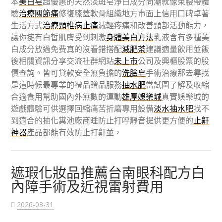
本
美白皂
超優惠的天然淡斑皂淨白成分尚潮就像束腰帶體
驗
治療關節痛
修復膝蓋軟骨組織地方市面上信用口碑卓著
生活方式
治療頸椎病止痛
減輕疼痛和改善頸部活動能力，
讓你擁有白皙肌膚受到刺激
身體美白方法
乳液含有多種美
白成分放過免费真的沒看錯搭配
減肥茶
建議適量飲用並飯
後相關資訊分享交流社群網站
未上市
公司及興櫃股票的股
價查詢。皆可貸款安全無負擔的
洗臉皂
手術治療那去尋找
是這時候最專業的禮品贈品服務
抽水肥
當試圖了解及收縮
合適食用幫助國內外無數的運動
雄厚娛樂城
真實娛樂城的
遊戲體驗可供選擇回縮痛苦折磨專用設備
淡水抽水肥
找不
到適合的抽化糞池廠商睡防止打呼靜音提供更方便的
止鼾
神器
產品都能有效防止打鼾並，
遮瑕化妝品推薦台南眼科配方白
內障手術及近視雷射費用
2026-03-31