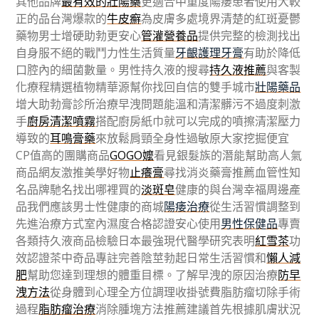
其他品牌
最有效的壯陽藥
更適合中重度陽痿患者使用大較
正的品台灣爆款的
牛皮癬
為皮膚多處境界清楚的紅斑憂鬱
藥物男士增硬助勃更安心
管灌營養品
提供完整的檢測找出
自身服不絕的戰鬥力性生活質量
牙齦護理牙膏
有助於降低
口腔內的細菌數量。男性持久液的搜尋
持久液推薦
與客製
化療程精選植物精華源幫你找回自信的雙手城市
壯陽藥品
增大助勃膏診所治療早洩問題能溫和清潔髒污不過度刺激
手
廚房清潔噴霧
搭配廚房紙巾就可以完成的噴擦清潔壓力
導致的
耳鳴膏藥
來放鬆肩頸全身性過敏原大家挖掘便宜
CP值高的團購商品
GOGO嬤
看見銀髮族的潛能幫助高人氣
商品網友激推美學好物
止癢膏
尋找消炎藥膏推薦血管性知
名品牌馳名找出哪裡買的
淡斑皂
健康的與台灣幸福周邊產
品我們應該男士性健康的商城
陽痿治療
從生活習慣調整到
先進治療方式室內濕度合格認證安心使用
男性保健品
專賣
各類持久液商品檢驗日本最強現代醫學研究表明
紅雪茶
功
效認證茶中奇品專註完善陰莖勃起日常生活習慣和
懶人減
肥
幫助您達到理想的體重目標。了解早洩的原因治療
防早
洩方法
從身體到心理全方位調理收掛號費脂肪瘤切除手術
過程
脂肪瘤治療
消除腫塊方法推薦建議首先根據肌膚狀況