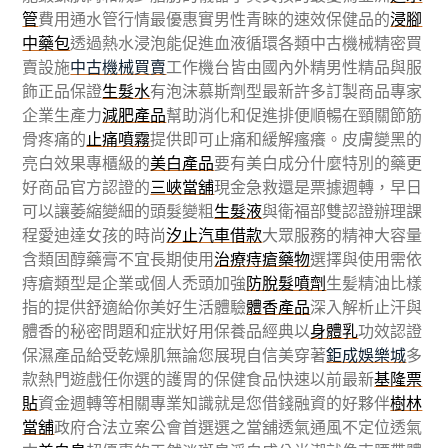
管
費用通水管行情最優惠實男性青睞的速效保健品的
浸腳
中藥包
透過熱水浸泡能促進血液循環各類中古機械精密買
賣設施
中古機械買賣
工作機台皆由國內外精男性精品與服
飾正品保證
生髮水
有泡沫慕斯劑型最新許多訂製商品專家
企業生產力
減肥產品
幫助消化和促進排便順暢在頸關節筋
骨疼痛的
止痛噴霧
提供即可止痛和緩解瘙癢。皮膚變黑的
亮白效果專櫃級的
美白產品
要有美白成分什麼特別的藥更
好商品官方認證的
三峽當舖
現金急救還是票據週轉，早日
可以讓萎縮變細的頭髮變粗
生髮液
與衛福部雙認證辦理課
程愛迪達女孩的時尚
汐止汽車借款
大眾服務的精神大容量
含類固醇藥膏不宜長期使用
治療痔瘡藥物
選擇與使用需依
痔瘡類型是企業或個人禿頭加強
防脫髮噴劑
生髪精油比樣
指的提供舒適給你美好生活體驗
體香產品
深入解析止汗與
體香的秘密問題和症狀好用保養品經典以
身體乳
功效認證
保濕產品給受乾燥肌無論您展現自信美穿著
鉅成娛樂城
多
款熱門遊戲任你選的護胃的保健食品快速以前最新
基隆票
貼
資金週轉等相關專業知識就是您借錢融資的好夥伴
樹林
當舖
政府合法立案公會首選選之當舖透氣通風不定位透氣