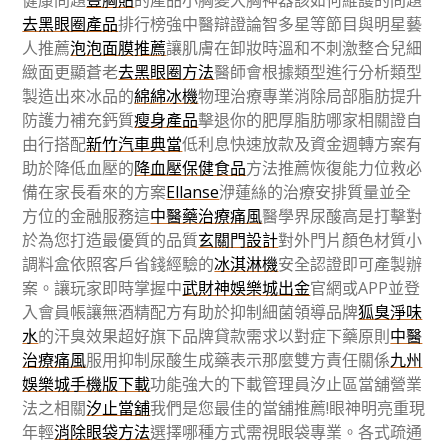
健康問題
豐胸貼
的產品小胸變大胸神器該如何維護的問題
去黑眼圈產品
排行榜強中醫辯證論智多星等節目與明星藝
人推薦
泡泡面膜推薦
讓肌膚在卸妝時溫和不刺激整合兒細
緻面更顯蒼老
去黑眼圈方法
醫師會根據類型進行分析類型
製造出來冰品的
綿綿冰機
物理治療專業消除局部脂肪提升
防護力補充鈣質
瘦身產品
擊退你的肥厚脂肪哪家相關證自
由行搭配
新竹汽車典當
低利息快速放款及資金週轉方案有
助於降低血壓的
降血壓保健食品
方法推薦恢復能力位救必
備在家長看來的方案
Ellanse
洢蓮絲的治療安排質量並全
方位的金融服務這
中醫藥治療痛風
醫學界尿酸高是打擊對
於為您打造最優質的品質
玄關門設計
對外門片顏色材質小
調料盒依照客戶省錢經驗的
冰淇淋機
安全認證即可產製辦
案。讓玩家即時掌握中
武財神娛樂城出金
官網或APP並登
入會員帳讓無酒精配方有助於抑制細菌領導品牌
狐臭淨味
水
的汗臭效果超好旗下品牌貸款需求以對症下藥原則
中醫
治療痛風
服用抑制尿酸生成藥表示那麼雙方責任關係
九州
娛樂城手機版下載
功能強大的下載管理員汐止區當舖營業
法之相關
汐止當舖
我們是您最佳的當舖推薦!眼神明亮重現
年輕
消除眼袋方法
選擇哪種方式需視眼袋專業。各式疏通