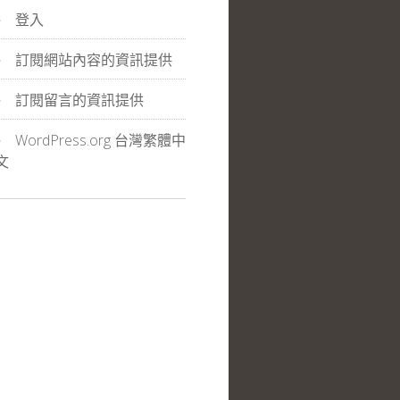
登入
訂閱網站內容的資訊提供
訂閱留言的資訊提供
WordPress.org 台灣繁體中
文