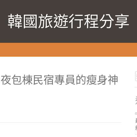
韓國旅遊行程分享
兩夜包棟民宿專員的瘦身神
油