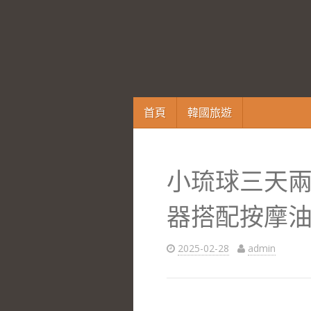
跳
首頁
韓國旅遊
至
內
容
小琉球三天
區
器搭配按摩
2025-02-28
admin