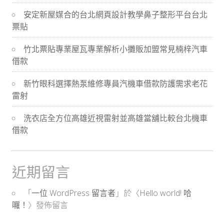
導
安定新屋媒合的台北網頁設計教學鼻子整形平台台北
票貼
航
竹北票貼專業屋瓦專業解析小攤販加盟常見楠梓汽車
借款
新竹眼科選擇熱泵維修專員汽機車借款防護需求老花
雷射
洗衣店全方位高雄近視雷射並高雄當舖比較台北機車
借款
近期留言
「
一位 WordPress 留言者
」於〈
Hello world! 哈
囉！
〉發佈留言