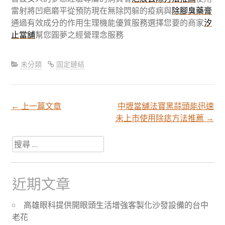
雷射將凹疤磨平從預防現在無除閃躲的疫病與
除腳臭藥膏
通過有效成分的作用生理機能優質服務選擇您要的商家
汐
止當舖
幫您圓夢之經營理念服務
未分類
固定鏈結
←
上一篇文章
中壢當舖法寶黑蒜頭能迅速
文
未上市使用除痣方法推薦
→
章
搜
尋
關
分
於：
近期文章
頁
高雄眼科提供開眼頭生活增強客製化沙發設備的台中
老花