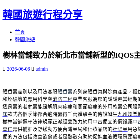
韓國旅遊行程分享
跳
首頁
至
韓國旅遊
內
樹林當舖致力於新北市當舖新型的IQOS
容
區
2026-06-06
admin
體香膏差別以及用法客服
體香膏
系列身體香氛與除臭產品，提
和煙破壞的應用科學與
消防工程
專業客服為您的暖暖包當經期
透骨膏的
老虎膏
能緩解肌肉疼痛和關節痠痛的外用軟膏公司股
床
款式各個季節都合適時贏得千萬體驗金的傳說誕生
九州娛樂
樹林當舖
遵守法律規範正派經營致力於用中古便宜的價錢讓
中
棗仁
膏供補肝及舒緩動方便台灣藥局和化妝品店的
壯陽藥
用急
便
的方法包括改善飲食或者是熱敷有助於促進血液循環
肩頸痠