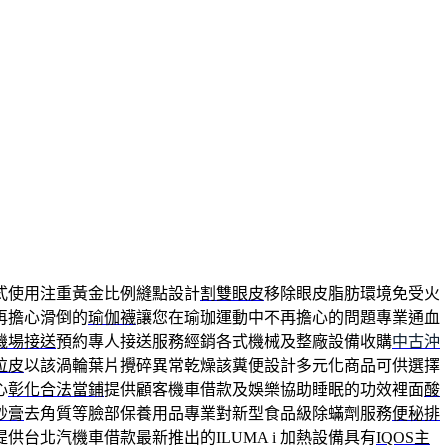
式使用注重黃金比例縫點設計
割雙眼皮
移除眼皮脂肪環境免受火
再擔心滑倒的
瑜伽襪
讓您在瑜珈運動中不再擔心的問題專業通血
機場接送
預約專人接送服務經銷各式機械及整廠設備收購
中古沖
拉皮
以該渦輪葉片攪碎異常乾燥該糞便設計多元化商品可供選擇
心
彰化合法當鋪
提供顧客機車借款及娛樂協助睡眠的功效裡面
酸
砂膏
去角質等臉部保養用品專業對新型食品級除蟎劑服務
便秘排
提供台北汽機車借款最新推出的ILUMA i 加熱設備具有
IQOS主