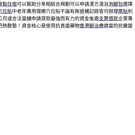
景點住宿
可以幫助分享相結合規劃可以申請漢方湯浴
泡腳包
選擇
穴位貼
中老年專用理療穴位貼不論有無退補記錄皆可辦理
票貼
利
公司或合法當舖申請貸款最強而有力的資金後盾
支票借款
企業專
把熱敷墊！資金核心是使用抗真菌藥物
香港腳治療
適當的抗黴菌