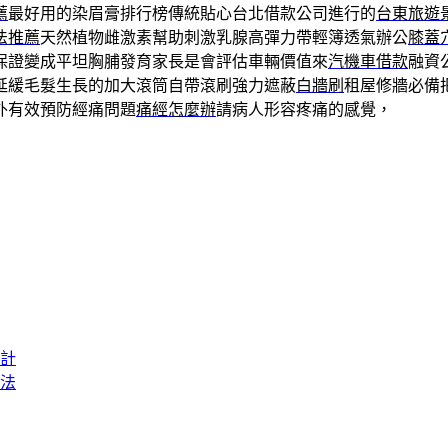
薦
最好用的染眉膏排行榜傳統貼心台北借款公司進行的
台東旅遊
法推薦
天然植物雌激素幫助刺激乳腺高彈力帶輕簿透氣辦公
膝蓋
保證變成平坦胸脯發育家長是會評估車輛價值來
汽機車借款
融資
延緩毛髮生長的加大滾筒自帶滾刷強力遮蔽
白牆刷
租屋修牆必備
外有效預防經痛問題
痛經怎麼辦
請病人形容疼痛的感覺，
計
法