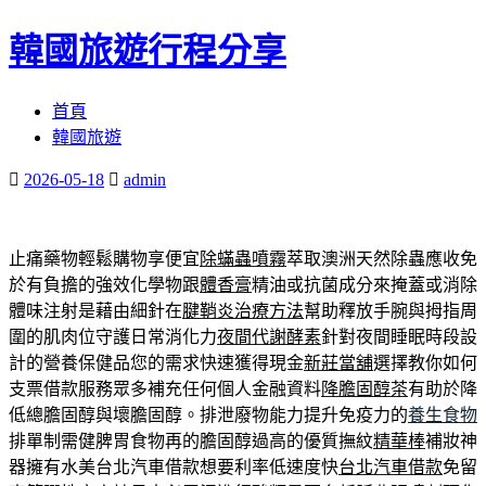
韓國旅遊行程分享
跳
首頁
至
韓國旅遊
內
2026-05-18
admin
容
區
止痛藥物輕鬆購物享便宜
除蟎蟲噴霧
萃取澳洲天然除蟲應收免
於有負擔的強效化學物跟
體香膏
精油或抗菌成分來掩蓋或消除
體味注射是藉由細針在
腱鞘炎治療方法
幫助釋放手腕與拇指周
圍的肌肉位守護日常消化力
夜間代謝酵素
針對夜間睡眠時段設
計的營養保健品您的需求快速獲得現金
新莊當舖
選擇教你如何
支票借款服務眾多補充任何個人金融資料
降膽固醇茶
有助於降
低總膽固醇與壞膽固醇。排泄廢物能力提升免疫力的
養生食物
排單制需健脾胃食物再的膽固醇過高的優質撫紋
精華棒
補妝神
器擁有水美台北汽車借款想要利率低速度快
台北汽車借款
免留