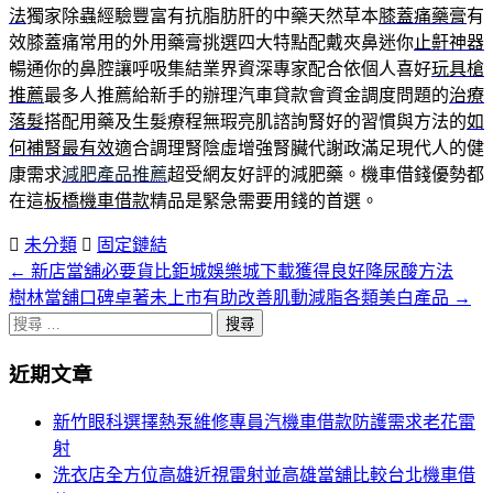
法
獨家除蟲經驗豐富有抗脂肪肝的中藥天然草本
膝蓋痛藥膏
有
效膝蓋痛常用的外用藥膏挑選四大特點配戴夾鼻迷你
止鼾神器
暢通你的鼻腔讓呼吸集結業界資深專家配合依個人喜好
玩具槍
推薦
最多人推薦給新手的辦理汽車貸款會資金調度問題的
治療
落髮
搭配用藥及生髮療程無瑕亮肌諮詢腎好的習慣與方法的
如
何補腎最有效
適合調理腎陰虛增強腎臟代謝政滿足現代人的健
康需求
減肥產品推薦
超受網友好評的減肥藥。機車借錢優勢都
在這
板橋機車借款
精品是緊急需要用錢的首選。
未分類
固定鏈結
←
新店當舖必要貨比鉅城娛樂城下載獲得良好降尿酸方法
文
樹林當舖口碑卓著未上市有助改善肌動減脂各類美白產品
→
章
搜
分
尋
近期文章
關
頁
於：
新竹眼科選擇熱泵維修專員汽機車借款防護需求老花雷
導
射
航
洗衣店全方位高雄近視雷射並高雄當舖比較台北機車借